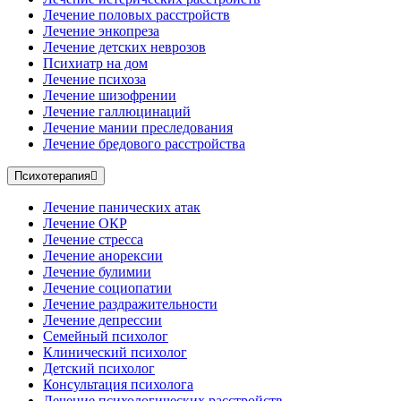
Лечение половых расстройств
Лечение энкопреза
Лечение детских неврозов
Психиатр на дом
Лечение психоза
Лечение шизофрении
Лечение галлюцинаций
Лечение мании преследования
Лечение бредового расстройства
Психотерапия
Лечение панических атак
Лечение ОКР
Лечение стресса
Лечение анорексии
Лечение булимии
Лечение социопатии
Лечение раздражительности
Лечение депрессии
Семейный психолог
Клинический психолог
Детский психолог
Консультация психолога
Лечение психологических расстройств