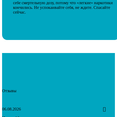
себе смертельную дозу, потому что «легкие» наркотики
кончились. Не успокаивайте себя, не ждите. Спасайте
сейчас.
Отзывы
06.08.2026