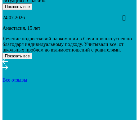
ситуациях. Спасибо.
Показать все
24.07.2026
Анастасия, 15 лет
Лечение подростковой наркомании в Сочи прошло успешно
благодаря индивидуальному подходу. Учитывали все: от
школьных проблем до взаимоотношений с родителями.
Показать все
Все отзывы