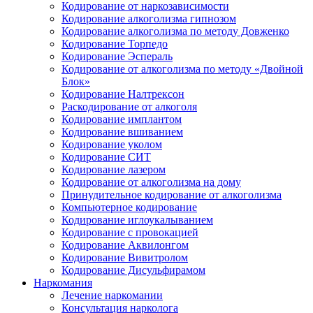
Кодирование от наркозависимости
Кодирование алкоголизма гипнозом
Кодирование алкоголизма по методу Довженко
Кодирование Торпедо
Кодирование Эспераль
Кодирование от алкоголизма по методу «Двойной
Блок»
Кодирование Налтрексон
Раскодирование от алкоголя
Кодирование имплантом
Кодирование вшиванием
Кодирование уколом
Кодирование СИТ
Кодирование лазером
Кодирование от алкоголизма на дому
Принудительное кодирование от алкоголизма
Компьютерное кодирование
Кодирование иглоукалыванием
Кодирование с провокацией
Кодирование Аквилонгом
Кодирование Вивитролом
Кодирование Дисульфирамом
Наркомания
Лечение наркомании
Консультация нарколога