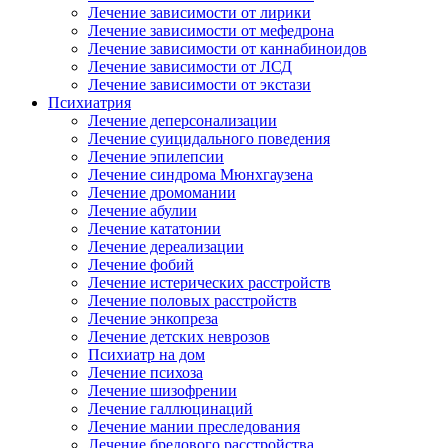
Лечение зависимости от лирики
Лечение зависимости от мефедрона
Лечение зависимости от каннабиноидов
Лечение зависимости от ЛСД
Лечение зависимости от экстази
Психиатрия
Лечение деперсонализации
Лечение суицидального поведения
Лечение эпилепсии
Лечение синдрома Мюнхгаузена
Лечение дромомании
Лечение абулии
Лечение кататонии
Лечение дереализации
Лечение фобий
Лечение истерических расстройств
Лечение половых расстройств
Лечение энкопреза
Лечение детских неврозов
Психиатр на дом
Лечение психоза
Лечение шизофрении
Лечение галлюцинаций
Лечение мании преследования
Лечение бредового расстройства