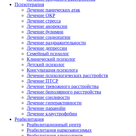
Психотерапия
Лечение панических атак
Лечение ОКР
Лечение стресса
Лечение анорексии
Лечение булимии
Лечение социопатии
Лечение раздражительности
Лечение депрессии
Семейный психолог
Клинический психолог
Детский психолог
Консультация психолога
Лечение психологических расстройств
Лечение ПТСР
Лечение тревожного расстройства
Лечение биполярного расстройства
Лечение сонливости
Лечение гиперактивности
Лечение паранойи
Лечение клаустрофобии
Реабилитация
Реабилитационный центр
Реабилитация наркозависимых
Реабилитация алкоголиков