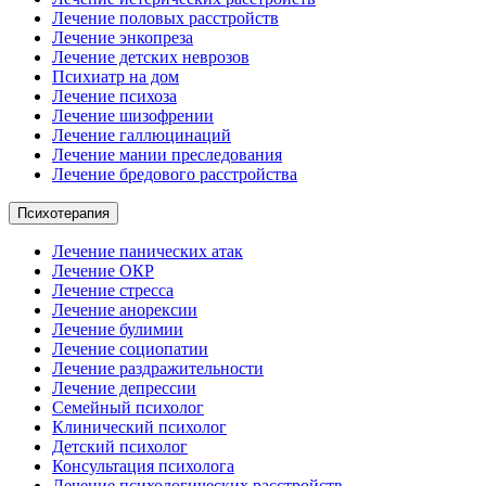
Лечение половых расстройств
Лечение энкопреза
Лечение детских неврозов
Психиатр на дом
Лечение психоза
Лечение шизофрении
Лечение галлюцинаций
Лечение мании преследования
Лечение бредового расстройства
Психотерапия
Лечение панических атак
Лечение ОКР
Лечение стресса
Лечение анорексии
Лечение булимии
Лечение социопатии
Лечение раздражительности
Лечение депрессии
Семейный психолог
Клинический психолог
Детский психолог
Консультация психолога
Лечение психологических расстройств