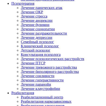
Психотерапия
Лечение панических атак
Лечение ОКР
Лечение стресса
Лечение анорексии
Лечение булимии
Лечение социопатии
Лечение раздражительности
Лечение депрессии
Семейный психолог
Клинический психолог
Детский психолог
Консультация психолога
Лечение психологических расстройств
Лечение ПТСР
Лечение тревожного расстройства
Лечение биполярного расстройства
Лечение сонливости
Лечение гиперактивности
Лечение паранойи
Лечение клаустрофобии
Реабилитация
Реабилитационный центр
Реабилитация наркозависимых
Реабилитация алкоголиков