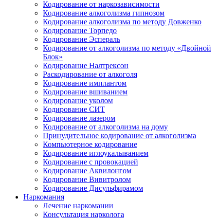
Кодирование от наркозависимости
Кодирование алкоголизма гипнозом
Кодирование алкоголизма по методу Довженко
Кодирование Торпедо
Кодирование Эспераль
Кодирование от алкоголизма по методу «Двойной
Блок»
Кодирование Налтрексон
Раскодирование от алкоголя
Кодирование имплантом
Кодирование вшиванием
Кодирование уколом
Кодирование СИТ
Кодирование лазером
Кодирование от алкоголизма на дому
Принудительное кодирование от алкоголизма
Компьютерное кодирование
Кодирование иглоукалыванием
Кодирование с провокацией
Кодирование Аквилонгом
Кодирование Вивитролом
Кодирование Дисульфирамом
Наркомания
Лечение наркомании
Консультация нарколога