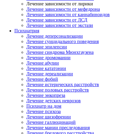
Лечение зависимости от лирики
Лечение зависимости от мефедрона
Лечение зависимости от каннабиноидов
Лечение зависимости от ЛСД
Лечение зависимости от экстази
Психиатрия
Лечение деперсонализации
Лечение суицидального поведения
Лечение эпилепсии
Лечение синдрома Мюнхгаузена
Лечение дромомании
Лечение абулии
Лечение кататонии
Лечение дереализации
Лечение фобий
Лечение истерических расстройств
Лечение половых расстройств
Лечение энкопреза
Лечение детских неврозов
Психиатр на дом
Лечение психоза
Лечение шизофрении
Лечение галлюцинаций
Лечение мании преследования
Лечение бредового расстройства